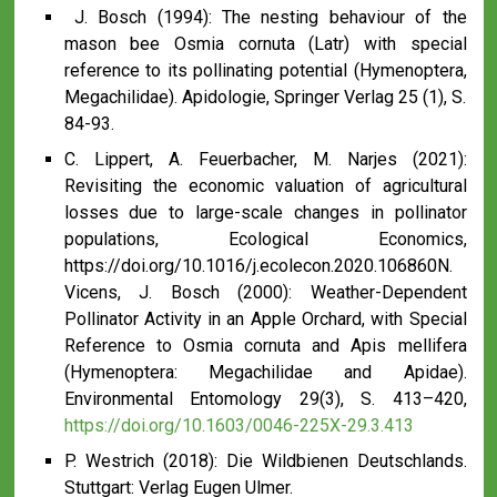
J. Bosch (1994): The nesting behaviour of the
mason bee Osmia cornuta (Latr) with special
reference to its pollinating potential (Hymenoptera,
Megachilidae). Apidologie, Springer Verlag 25 (1), S.
84-93.
C. Lippert, A. Feuerbacher, M. Narjes (2021):
Revisiting the economic valuation of agricultural
losses due to large-scale changes in pollinator
populations, Ecological Economics,
https://doi.org/10.1016/j.ecolecon.2020.106860N.
Vicens, J. Bosch (2000): Weather-Dependent
Pollinator Activity in an Apple Orchard, with Special
Reference to Osmia cornuta and Apis mellifera
(Hymenoptera: Megachilidae and Apidae).
Environmental Entomology 29(3), S. 413–420,
https://doi.org/10.1603/0046-225X-29.3.413
P. Westrich (2018): Die Wildbienen Deutschlands.
Stuttgart: Verlag Eugen Ulmer.