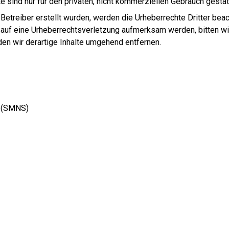
 sind nur für den privaten, nicht kommerziellen Gebrauch gestat
 Betreiber erstellt wurden, werden die Urheberrechte Dritter bea
 auf eine Urheberrechtsverletzung aufmerksam werden, bitten w
n wir derartige Inhalte umgehend entfernen.
t (SMNS)