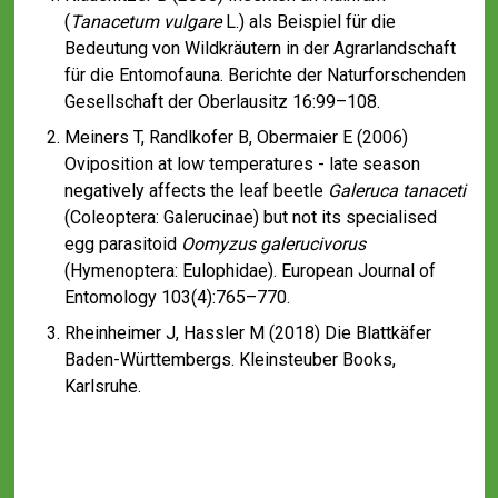
(
Tanacetum vulgare
L.) als Beispiel für die
Bedeutung von Wildkräutern in der Agrarlandschaft
für die Entomofauna. Berichte der Naturforschenden
Gesellschaft der Oberlausitz 16:99–108.
Meiners T, Randlkofer B, Obermaier E (2006)
Oviposition at low temperatures - late season
negatively affects the leaf beetle
Galeruca tanaceti
(Coleoptera: Galerucinae) but not its specialised
egg parasitoid
Oomyzus galerucivorus
(Hymenoptera: Eulophidae). European Journal of
Entomology 103(4):765–770.
Rheinheimer J, Hassler M (2018) Die Blattkäfer
Baden-Württembergs. Kleinsteuber Books,
Karlsruhe.