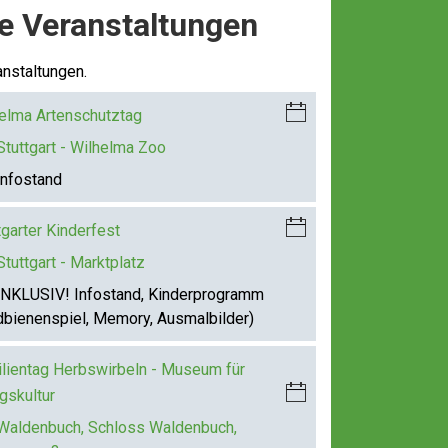
 Veranstaltungen
anstaltungen.
i
elma Artenschutztag
Ca
Stuttgart - Wilhelma Zoo
le
nfostand
nd
ar-
i
tgarter Kinderfest
Do
Ca
wn
Stuttgart - Marktplatz
le
lo
NKLUSIV! Infostand, Kinderprogramm
nd
ad
dbienenspiel, Memory, Ausmalbilder)
ar-
Do
lientag Herbswirbeln - Museum für
wn
i
agskultur
lo
Ca
ad
Waldenbuch, Schloss Waldenbuch,
le