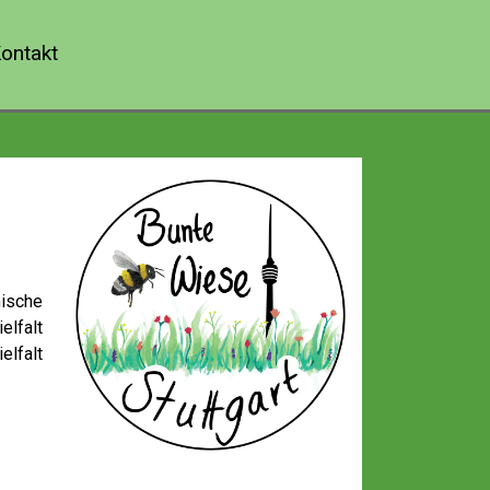
ontakt
ische
lfalt
elfalt