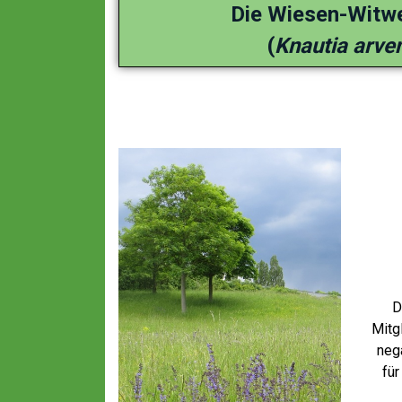
Die Wiesen-Witw
(
Knautia arve
D
Mitg
neg
für