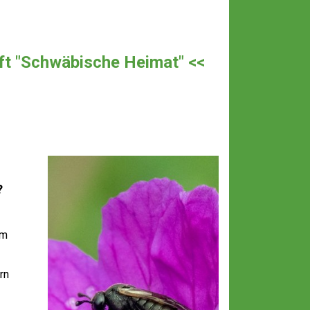
rift "Schwäbische Heimat" <<
?
um
rn