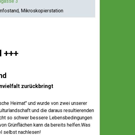
hgasse 3
nd
nfostand, Mikroskopierstation
ar-
Do
wn
lo
ad
l +++
hd
vielfalt zurückbringt
bische Heimat" und wurde von zwei unserer
ulturlandschaft und die daraus resultierenden
r nicht so schwer bessere Lebensbedingungen
on Grünflächen kann da bereits helfen.Was
el selbst nachlesen!